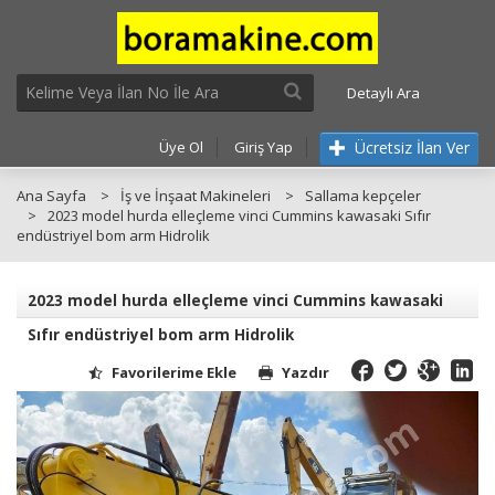
Detaylı Ara
Ücretsiz İlan Ver
Üye Ol
Giriş Yap
Ana Sayfa
İş ve İnşaat Makineleri
Sallama kepçeler
2023 model hurda elleçleme vinci Cummins kawasaki Sıfır
endüstriyel bom arm Hidrolik
2023 model hurda elleçleme vinci Cummins kawasaki
Sıfır endüstriyel bom arm Hidrolik
Favorilerime Ekle
Yazdır