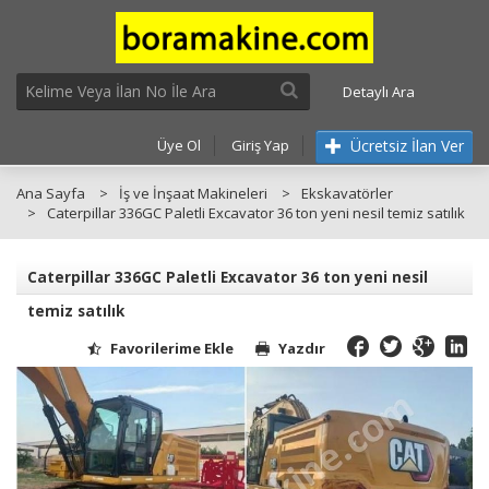
Detaylı Ara
Ücretsiz İlan Ver
Üye Ol
Giriş Yap
Ana Sayfa
İş ve İnşaat Makineleri
Ekskavatörler
Caterpillar 336GC Paletli Excavator 36 ton yeni nesil temiz satılık
Caterpillar 336GC Paletli Excavator 36 ton yeni nesil
temiz satılık
Favorilerime Ekle
Yazdır