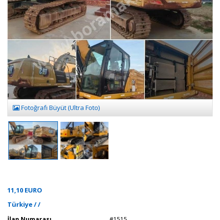
Fotoğrafı Büyüt (Ultra Foto)
11,10 EURO
Türkiye / /
İlan Numarası
#1515