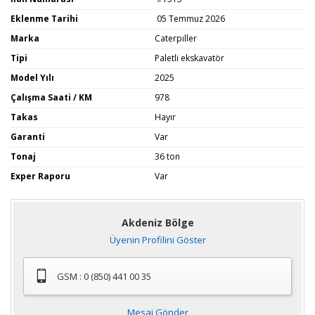
Eklenme Tarihi
05 Temmuz 2026
Marka
Caterpıller
Tipi
Paletli ekskavatör
Model Yılı
2025
Çalışma Saati / KM
978
Takas
Hayır
Garanti
Var
Tonaj
36 ton
Exper Raporu
Var
Akdeniz Bölge
Üyenin Profilini Göster
GSM : 0 (850) 441 00 35
Mesaj Gönder