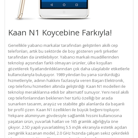
Kaan N1 Koycebine Farkıyla!
Genellikle yabancı markalar tarafından geliştirilen akıllı cep
telefonları, artık bu sektörde de boy gösteren yerli şirketler
tarafından da üretilebiliyor. Yabancı markalı muadillerinden
teknoloji açısından farklı olmayan ürünler, ülke koşulları
gözetilerek fiyatlandırıldıklarından çok daha ulaşılabilir etiketlerle
kullanıcılarıyla buluşuyor. 1989 yılından bu yana sürdürdüğü
hizmetleriyle, adının hakkını fazlasıyla veren Başarı Elektronik,
cep telefonu hizmetleri altında geliştirdiği
Kaan N1 modelleri
ile
teknoloji meraklılarına etkili bir alternatif sunuyor. Yeni nesil akıllı
cep telefonlarından beklenen her türlü özelliği bir arada
sunarken tasarım, arayüz ve stabilite gibi alanlarda da başarılı
bir profil çizen
Kaan N1 özellikleri
ile büyük beğeni topluyor.
Yekpare alüminyum gövdesiyle sağlamlık hissini kullanıcısına
yaşatan ürün, yuvarlak hatları ve 165 gramlık ağırlığıyla öne
çıkıyor. 2.5D yapılı yuvarlatılmış 5.5 inçlik ekranıyla estetik açıdan
zenginlik kazanan model, 2.0 GHz hızında çalışan sekiz çekirdekli