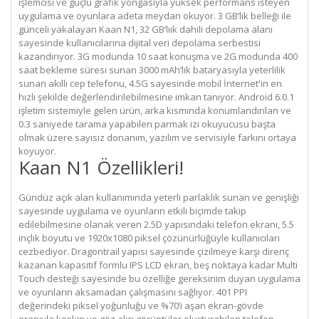
işlemcisi ve güçlü grafik yongasıyla yüksek performans isteyen
uygulama ve oyunlara adeta meydan okuyor. 3 GB’lik belleği ile
günceli yakalayan Kaan N1, 32 GB’lıik dahili depolama alanı
sayesinde kullanıcılarına dijital veri depolama serbestisi
kazandırıyor. 3G modunda 10 saat konuşma ve 2G modunda 400
saat bekleme süresi sunan 3000 mAh’lik bataryasıyla yeterlilik
sunan akıllı cep telefonu, 4.5G sayesinde mobil İnternet'in en
hızlı şekilde değerlendirilebilmesine imkan tanıyor. Android 6.0.1
işletim sistemiyle gelen ürün, arka kısmında konumlandırılan ve
0.3 saniyede tarama yapabilen parmak izi okuyucusu başta
olmak üzere sayısız donanım, yazılım ve servisiyle farkını ortaya
koyuyor.
Kaan N1 Özellikleri!
Gündüz açık alan kullanımında yeterli parlaklık sunan ve genişliği
sayesinde uygulama ve oyunların etkili biçimde takip
edilebilmesine olanak veren 2.5D yapısındaki telefon ekranı, 5.5
inçlik boyutu ve 1920x1080 piksel çözünürlüğüyle kullanıcıları
cezbediyor. Dragontrail yapısı sayesinde çizilmeye karşı direnç
kazanan kapasitif formlu IPS LCD ekran, beş noktaya kadar Multi
Touch desteği sayesinde bu özelliğe gereksinim duyan uygulama
ve oyunların aksamadan çalışmasını sağlıyor. 401 PPI
değerindeki piksel yoğunluğu ve %70’i aşan ekran-gövde
oranıyla keskin ve göz alıcı görüntüler oluşturabilen telefon