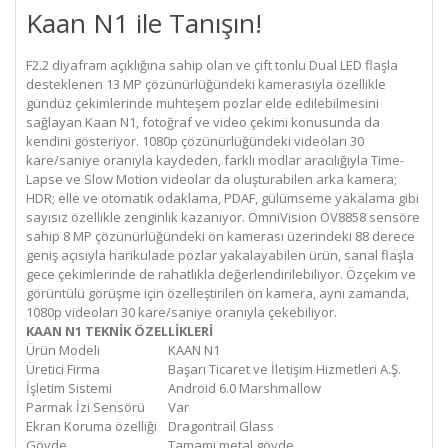
Kaan N1 ile Tanışın!
F2.2 diyafram açıklığına sahip olan ve çift tonlu Dual LED flaşla
desteklenen 13 MP çözünürlüğündeki kamerasıyla özellikle
gündüz çekimlerinde muhteşem pozlar elde edilebilmesini
sağlayan Kaan N1, fotoğraf ve video çekimi konusunda da
kendini gösteriyor. 1080p çözünürlüğündeki videoları 30
kare/saniye oranıyla kaydeden, farklı modlar aracılığıyla Time-
Lapse ve Slow Motion videolar da oluşturabilen arka kamera;
HDR; elle ve otomatik odaklama, PDAF, gülümseme yakalama gibi
sayısız özellikle zenginlik kazanıyor. OmniVision OV8858 sensöre
sahip 8 MP çözünürlüğündeki ön kamerası üzerindeki 88 derece
geniş açısıyla harikulade pozlar yakalayabilen ürün, sanal flaşla
gece çekimlerinde de rahatlıkla değerlendirilebiliyor. Özçekim ve
görüntülü görüşme için özelleştirilen ön kamera, aynı zamanda,
1080p videoları 30 kare/saniye oranıyla çekebiliyor.
KAAN N1 TEKNİK ÖZELLİKLERİ
Ürün Modeli
KAAN N1
Üretici Firma
Başarı Ticaret ve İletişim Hizmetleri A.Ş.
İşletim Sistemi
Android 6.0 Marshmallow
Parmak İzi Sensörü
Var
Ekran Koruma özelliği
Dragontrail Glass
Gövde
Tamamı metal gövde