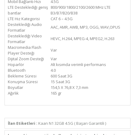
Mobil Bağlantı Hızı
4.5G
LTE Desteklediği geniş
800/900/1800/2100/2600 MHz LTE
bantlar
B3/B7/B20/B38
LTE Hız Kategorisi
CAT 6 – 4.5G
Desteklediği Audio
AAC, AMR, AWB, MP3, OGG, WAV,OPUS
Formatlar
Desteklediği Video
HEVC, H.264, MPEG-4, MPEG2, H.263
Formatlar
Macromedia Flash
Var
Player Desteği
Dijital Zoom Desteği
Var
Hoparlör
Alt kısımda verimli performans
Bluetooth
4.0
Bekleme Süresi
600 Saat 3G
Konuşma Süresi
15 Saat 3G
Boyutlar
154,5 X 76,8 X 7,3 mm
Ağırlık
165 gr
İlan Etiketleri :
Kaan N1 32GB 4.5G ( Başarı Garantili )