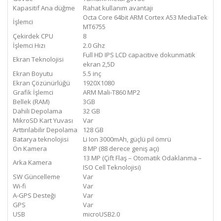
Kapasitif Ana düğme
Rahat kullanım avantajı
Octa Core 64bit ARM Cortex A53 MediaTek
İşlemci
MT6755
Çekirdek CPU
8
İşlemci Hızı
2.0 Ghz
Full HD IPS LCD capacitive dokunmatik
Ekran Teknolojisi
ekran 2,5D
Ekran Boyutu
5.5 inç
Ekran Çözünürlüğü
1920X1080
Grafik İşlemci
ARM Mali-T860 MP2
Bellek (RAM)
3GB
Dahili Depolama
32 GB
MikroSD Kart Yuvası
Var
Arttırılabilir Depolama
128 GB
Batarya teknolojisi
Li Ion 3000mAh, güçlü pil ömrü
Ön Kamera
8 MP (88 derece geniş açı)
13 MP (Çift Flaş – Otomatik Odaklanma –
Arka Kamera
ISO Cell Teknolojisi)
SW Güncelleme
Var
Wi-fi
Var
A-GPS Desteği
Var
GPS
Var
USB
microUSB2.0