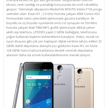
ekranı, renk canlılığı ve parlaklığı konusunda da sınıfı rahatlıkla
geçiyor. Teknolojik altyapısını MediaTek MT6755 (Helio P10) yonga
setinden alan
Kaan N1
, 2.0 GHz hızında çalışan ARM Cortex-A53
formundaki sekiz çekirdekli işlemcisiyle gücünü kanıtlıyor. İki
boyutlu ve üç boyutlu oyunlarda öncü rol oynayan ve 550 MHz
hızında çalışan Mali-T860 MP2 grafik işlemcisiyle dikkat çeken
akıllı cep telefonu, LPDDR3 yapılı 3 GB’lik belleğiyle, telefonunu
yoğun kullanan kişilerin beklentilerini karşılıyor. Video, müzik ve
oyun dosyası gibi çok yer kaplayan dijital verilere tahsis edilen 32
GB’lik dahili depolama alanıyla yüz güldüren Kaan N1, en fazla
128 GB’lik harici hafıza kartlarına destek vererek depolama
alanının daha da esnek kullanılabilmesine olanak tanıyor.