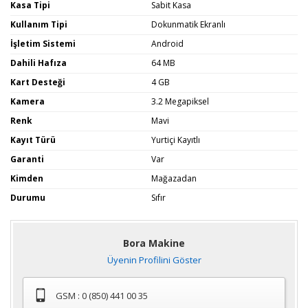
Kasa Tipi
Sabit Kasa
Kullanım Tipi
Dokunmatik Ekranlı
İşletim Sistemi
Android
Dahili Hafıza
64 MB
Kart Desteği
4 GB
Kamera
3.2 Megapiksel
Renk
Mavi
Kayıt Türü
Yurtiçi Kayıtlı
Garanti
Var
Kimden
Mağazadan
Durumu
Sıfır
Bora Makine
Üyenin Profilini Göster
GSM : 0 (850) 441 00 35