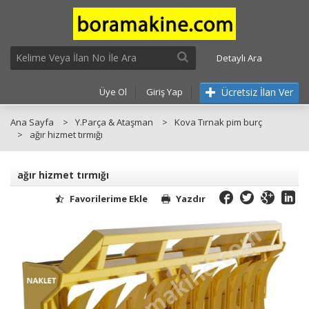
Detaylı Ara
Ücretsiz İlan Ver
Üye Ol
Giriş Yap
Ana Sayfa
Y.Parça & Ataşman
Kova Tırnak pim burç
ağır hizmet tırmığı
ağır hizmet tırmığı
Favorilerime Ekle
Yazdır