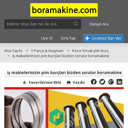
Detaylı Ara
Ücretsiz İlan Ver
Üye Ol
Giriş Yap
Ana Sayfa
Y.Parça & Ataşman
Kova Tırnak pim burç
iş makielerinizin pim burçları bizden sorulur boramakine
iş makielerinizin pim burçları bizden sorulur boramakine
Favorilerime Ekle
Yazdır