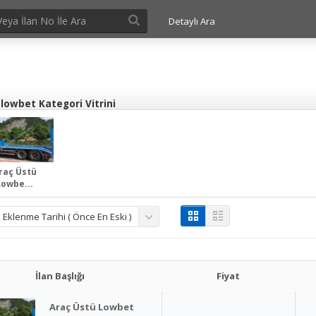
Detaylı Ara
lowbet Kategori Vitrini
raç Üstü
Lowbe...
Eklenme Tarihi ( Önce En Eski )
İlan Başlığı
Fiyat
Araç Üstü Lowbet