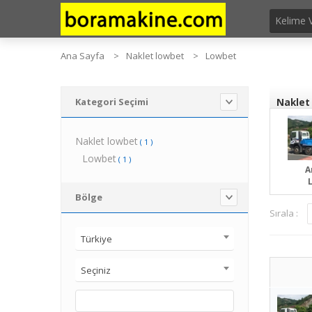
Ana Sayfa
Naklet lowbet
Lowbet
Kategori Seçimi
Naklet 
Naklet lowbet
( 1 )
Lowbet
( 1 )
A
Bölge
Sırala :
Türkiye
Seçiniz