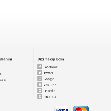
Kullanım
Bizi Takip Edin
Facebook
Twitter
rı
Google
şmesi
YouTube
LinkedIn
Pinterest