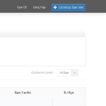
Ücretsiz İlan Ver
Üye Ol
Giriş Yap
Gösterim Limiti :
10 İlan
İlan Tarihi
İl / İlçe