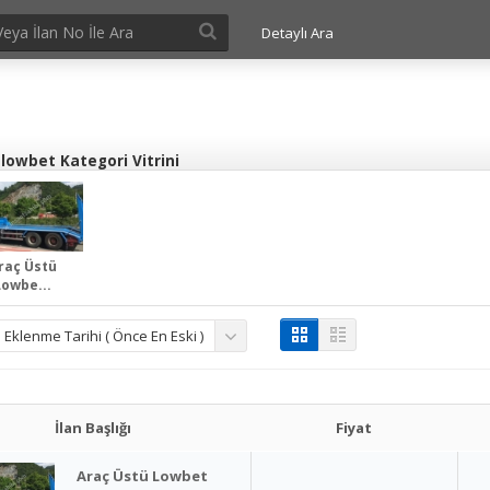
Detaylı Ara
lowbet Kategori Vitrini
raç Üstü
Lowbe...
Eklenme Tarihi ( Önce En Eski )
İlan Başlığı
Fiyat
Araç Üstü Lowbet