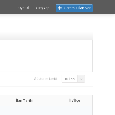
Ücretsiz İlan Ver
Üye Ol
Giriş Yap
Gösterim Limiti :
10 İlan
İlan Tarihi
İl / İlçe