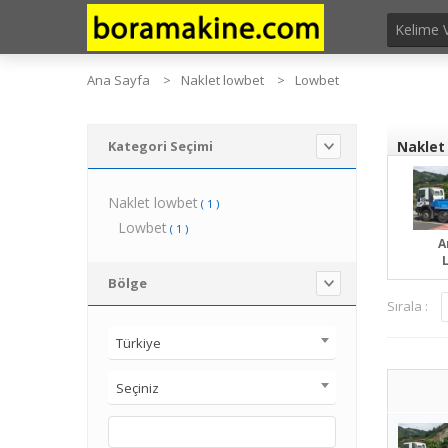
Ana Sayfa
Naklet lowbet
Lowbet
Kategori Seçimi
Naklet 
Naklet lowbet
( 1 )
Lowbet
( 1 )
A
Bölge
Sırala :
Türkiye
Seçiniz