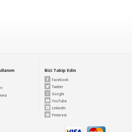
Kullanım
Bizi Takip Edin
Facebook
Twitter
rı
Google
şmesi
YouTube
LinkedIn
Pinterest