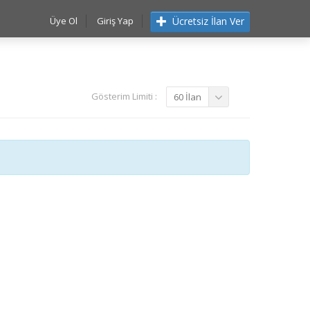
Ücretsiz İlan Ver
Üye Ol
Giriş Yap
Gösterim Limiti :
60 İlan