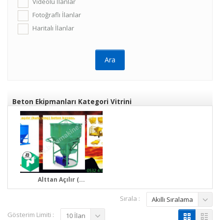
Videolu İlanlar
Fotoğraflı İlanlar
Haritalı İlanlar
Beton Ekipmanları Kategori Vitrini
Alttan Açılır (...
Sırala :
Akıllı Sıralama
Gösterim Limiti :
10 İlan