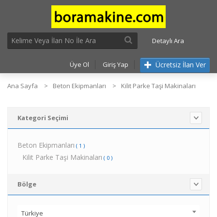
Detaylı Ara
Ücretsiz İlan Ver
Üye Ol
Giriş Yap
Ana Sayfa
Beton Ekipmanları
Kilit Parke Taşi Makinaları
Kategori Seçimi
Beton Ekipmanları
( 1 )
Kilit Parke Taşi Makinaları
( 0 )
Bölge
Türkiye